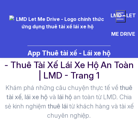
LMD - LET
ME DRIVE
th%E1%BB%A7%20t%E1%BB%
App Thuê tài xế - Lái xe hộ
- Thuê Tài Xế Lái Xe Hộ An Toàn
| LMD - Trang 1​
Khám phá những câu chuyện thực tế về
thuê
tài xế
,
lái xe hộ
và
lái hộ
an toàn từ LMD. Chia
sẻ kinh nghiệm
thuê lái
từ khách hàng và tài xế
chuyên nghiệp.