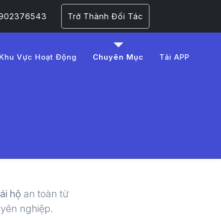
 0902376543
Trở Thành Đối Tác
Khu Vực Hoạt Động
Chuyên Mục
Tải APP
0xe%20%C4%91%C6%
 | LMD -
lái hộ
an toàn từ
uyên nghiệp.