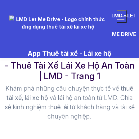
LMD - LET
ME DRIVE
thu%C3%AA%20l%C3%A1i%20
App Thuê tài xế - Lái xe hộ
- Thuê Tài Xế Lái Xe Hộ An Toàn
| LMD - Trang 1​
Khám phá những câu chuyện thực tế về
thuê
tài xế
,
lái xe hộ
và
lái hộ
an toàn từ LMD. Chia
sẻ kinh nghiệm
thuê lái
từ khách hàng và tài xế
chuyên nghiệp.