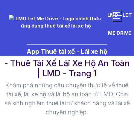
LMD - LET
ME DRIVE
thu%C3%AA%20t%C3%A0i%20
App Thuê tài xế - Lái xe hộ
- Thuê Tài Xế Lái Xe Hộ An Toàn
| LMD - Trang 1​
Khám phá những câu chuyện thực tế về
thuê
tài xế
,
lái xe hộ
và
lái hộ
an toàn từ LMD. Chia
sẻ kinh nghiệm
thuê lái
từ khách hàng và tài xế
chuyên nghiệp.