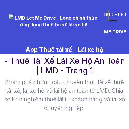
LMD - LET
ME DRIVE
thu%C3%AA%20t%C3%A0i%20
App Thuê tài xế - Lái xe hộ
- Thuê Tài Xế Lái Xe Hộ An Toàn
| LMD - Trang 1​
Khám phá những câu chuyện thực tế về
thuê
tài xế
,
lái xe hộ
và
lái hộ
an toàn từ LMD. Chia
sẻ kinh nghiệm
thuê lái
từ khách hàng và tài xế
chuyên nghiệp.