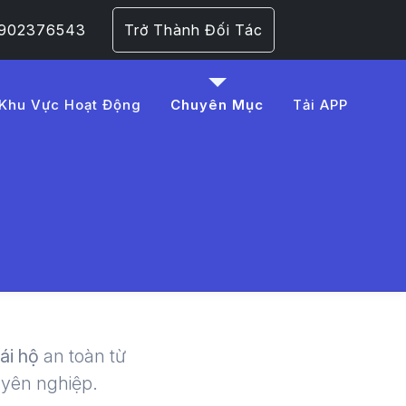
 0902376543
Trở Thành Đối Tác
Khu Vực Hoạt Động
Chuyên Mục
Tải APP
A9n%20t%C3%A0i%20
 | LMD -
lái hộ
an toàn từ
uyên nghiệp.