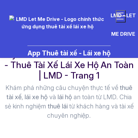
LMD - LET
ME DRIVE
tuy%E1%BB%83n%20t%C3%A0
App Thuê tài xế - Lái xe hộ
- Thuê Tài Xế Lái Xe Hộ An Toàn
| LMD - Trang 1​
Khám phá những câu chuyện thực tế về
thuê
tài xế
,
lái xe hộ
và
lái hộ
an toàn từ LMD. Chia
sẻ kinh nghiệm
thuê lái
từ khách hàng và tài xế
chuyên nghiệp.