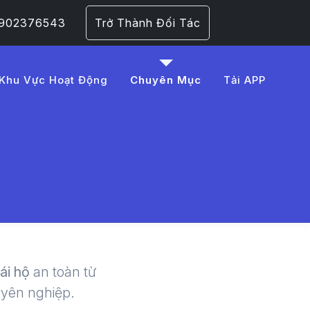
 0902376543
Trở Thành Đối Tác
Khu Vực Hoạt Động
Chuyên Mục
Tải APP
0i%20x%E1%BA%BF%2
 | LMD -
lái hộ
an toàn từ
uyên nghiệp.