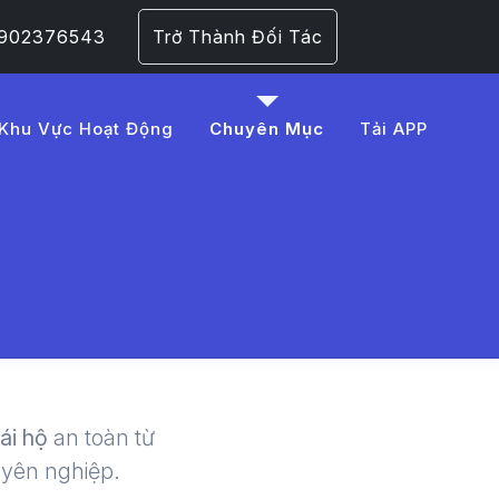
 0902376543
Trở Thành Đối Tác
Khu Vực Hoạt Động
Chuyên Mục
Tải APP
A0i%20x%E1%BA%BF%
 | LMD -
lái hộ
an toàn từ
uyên nghiệp.