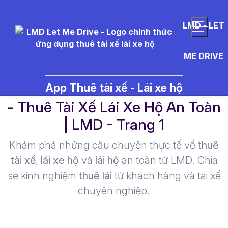
LMD - LET
ME DRIVE
v%C4%83n%20h%C3%B3a%20
App Thuê tài xế - Lái xe hộ
- Thuê Tài Xế Lái Xe Hộ An Toàn
| LMD - Trang 1​
Khám phá những câu chuyện thực tế về
thuê
tài xế
,
lái xe hộ
và
lái hộ
an toàn từ LMD. Chia
sẻ kinh nghiệm
thuê lái
từ khách hàng và tài xế
chuyên nghiệp.