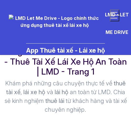
LMD - LET
ME DRIVE
vang%20%C4%91%E1%BB%8F
App Thuê tài xế - Lái xe hộ
- Thuê Tài Xế Lái Xe Hộ An Toàn
| LMD - Trang 1​
Khám phá những câu chuyện thực tế về
thuê
tài xế
,
lái xe hộ
và
lái hộ
an toàn từ LMD. Chia
sẻ kinh nghiệm
thuê lái
từ khách hàng và tài xế
chuyên nghiệp.