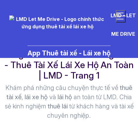
LMD - LET
ME DRIVE
vang%20tr%E1%BA%AFng%20
App Thuê tài xế - Lái xe hộ
- Thuê Tài Xế Lái Xe Hộ An Toàn
| LMD - Trang 1​
Khám phá những câu chuyện thực tế về
thuê
tài xế
,
lái xe hộ
và
lái hộ
an toàn từ LMD. Chia
sẻ kinh nghiệm
thuê lái
từ khách hàng và tài xế
chuyên nghiệp.