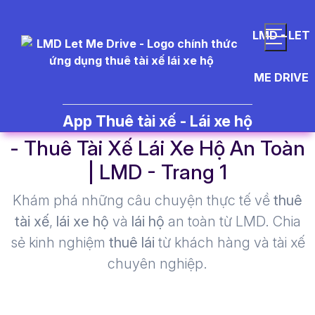
LMD - LET
ME DRIVE
vi%E1%BB%87c%20l%C3%A0m
App Thuê tài xế - Lái xe hộ
- Thuê Tài Xế Lái Xe Hộ An Toàn
| LMD - Trang 1​
Khám phá những câu chuyện thực tế về
thuê
tài xế
,
lái xe hộ
và
lái hộ
an toàn từ LMD. Chia
sẻ kinh nghiệm
thuê lái
từ khách hàng và tài xế
chuyên nghiệp.