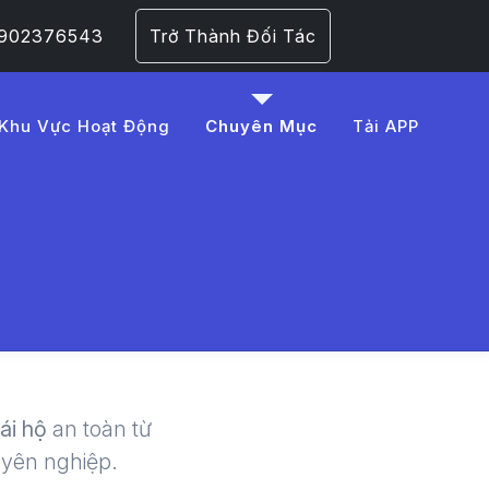
 0902376543
Trở Thành Đối Tác
Khu Vực Hoạt Động
Chuyên Mục
Tải APP
m%20t%C3%A0i%20x
 | LMD -
lái hộ
an toàn từ
uyên nghiệp.