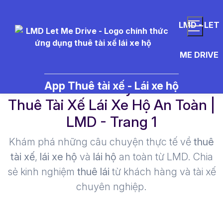
LMD - LET
ME DRIVE
viec%20lam%20yen%20bai -
App Thuê tài xế - Lái xe hộ
Thuê Tài Xế Lái Xe Hộ An Toàn |
LMD - Trang 1​
Khám phá những câu chuyện thực tế về
thuê
tài xế
,
lái xe hộ
và
lái hộ
an toàn từ LMD. Chia
sẻ kinh nghiệm
thuê lái
từ khách hàng và tài xế
chuyên nghiệp.