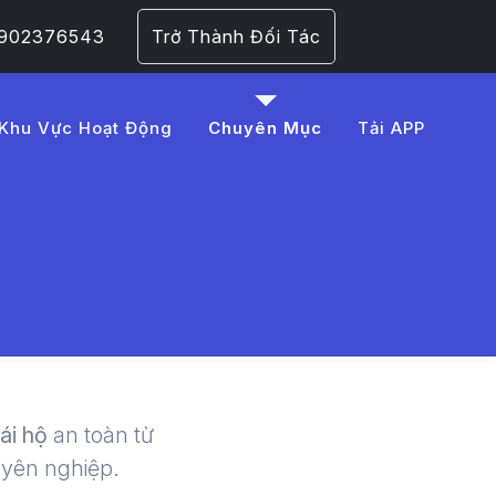
 0902376543
Trở Thành Đối Tác
Khu Vực Hoạt Động
Chuyên Mục
Tải APP
0xe%20ng%E1%BA%AD
 | LMD -
lái hộ
an toàn từ
uyên nghiệp.