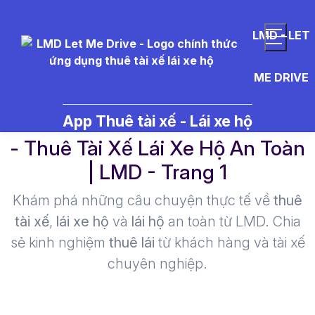
LMD - LET
ME DRIVE
xe%20%C3%B4%20t%C3%B4%
App Thuê tài xế - Lái xe hộ
- Thuê Tài Xế Lái Xe Hộ An Toàn
| LMD - Trang 1​
Khám phá những câu chuyện thực tế về
thuê
tài xế
,
lái xe hộ
và
lái hộ
an toàn từ LMD. Chia
sẻ kinh nghiệm
thuê lái
từ khách hàng và tài xế
chuyên nghiệp.