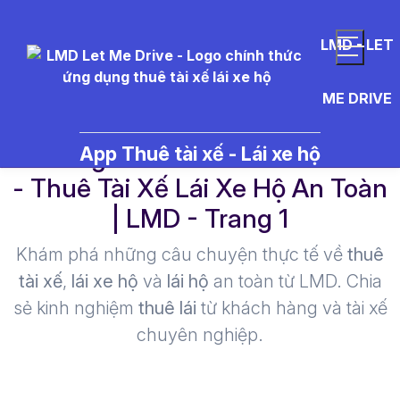
LMD - LET
ME DRIVE
xe%20gia%20%C4%91%C3%AC
App Thuê tài xế - Lái xe hộ
- Thuê Tài Xế Lái Xe Hộ An Toàn
| LMD - Trang 1​
Khám phá những câu chuyện thực tế về
thuê
tài xế
,
lái xe hộ
và
lái hộ
an toàn từ LMD. Chia
sẻ kinh nghiệm
thuê lái
từ khách hàng và tài xế
chuyên nghiệp.