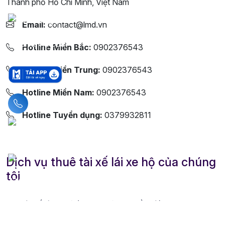
Thành phố Hồ Chí Minh, Việt Nam
Email:
contact@lmd.vn
Hotline Miền Bắc:
0902376543
Hotline Miền Trung:
0902376543
Hotline Miền Nam:
0902376543
Liên hệ hotline
Hotline Tuyển dụng:
0379932811
Dịch vụ thuê tài xế lái xe hộ của chúng
tôi
Tài xế lái xe hộ (Đưa người say về nhà)
Tài xế lái xe hộ theo giờ