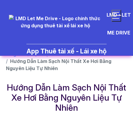
}
LMD - LET
ME DRIVE
App Thuê tài xế - Lái xe hộ
Trang chủ
Dịch vụ
Hướng Dẫn Làm Sạch Nội Thất Xe Hơi Bằng
Nguyên Liệu Tự Nhiên
Hướng Dẫn Làm Sạch Nội Thất
Xe Hơi Bằng Nguyên Liệu Tự
Nhiên