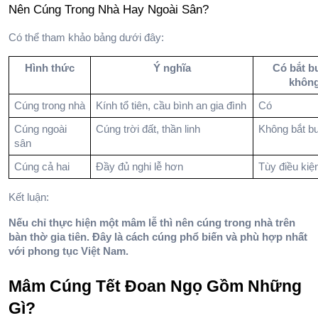
Nên Cúng Trong Nhà Hay Ngoài Sân?
Có thể tham khảo bảng dưới đây:
Hình thức
Ý nghĩa
Có bắt bu
khôn
Cúng trong nhà
Kính tổ tiên, cầu bình an gia đình
Có
Cúng ngoài 
Cúng trời đất, thần linh
Không bắt b
sân
Cúng cả hai
Đầy đủ nghi lễ hơn
Tùy điều kiệ
Kết luận:
Nếu chỉ thực hiện một mâm lễ thì nên cúng trong nhà trên 
bàn thờ gia tiên. Đây là cách cúng phổ biến và phù hợp nhất 
với phong tục Việt Nam.
Mâm Cúng Tết Đoan Ngọ Gồm Những 
Gì?