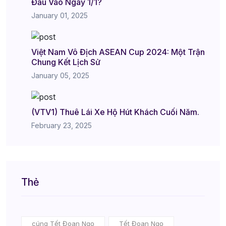
Đầu Vào Ngày 1/1?
January 01, 2025
Việt Nam Vô Địch ASEAN Cup 2024: Một Trận
Chung Kết Lịch Sử
January 05, 2025
(VTV1) Thuê Lái Xe Hộ Hút Khách Cuối Năm.
February 23, 2025
Thẻ
cúng Tết Đoan Ngọ
Tết Đoan Ngọ