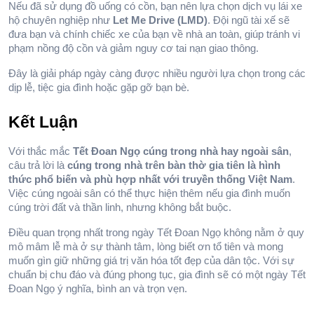
Nếu đã sử dụng đồ uống có cồn, bạn nên lựa chọn dịch vụ lái xe 
hộ chuyên nghiệp như 
Let Me Drive (LMD)
. Đội ngũ tài xế sẽ 
đưa bạn và chính chiếc xe của bạn về nhà an toàn, giúp tránh vi 
phạm nồng độ cồn và giảm nguy cơ tai nạn giao thông.
Đây là giải pháp ngày càng được nhiều người lựa chọn trong các 
dịp lễ, tiệc gia đình hoặc gặp gỡ bạn bè.
Kết Luận
Với thắc mắc 
Tết Đoan Ngọ cúng trong nhà hay ngoài sân
, 
câu trả lời là 
cúng trong nhà trên bàn thờ gia tiên là hình 
thức phổ biến và phù hợp nhất với truyền thống Việt Nam
. 
Việc cúng ngoài sân có thể thực hiện thêm nếu gia đình muốn 
cúng trời đất và thần linh, nhưng không bắt buộc.
Điều quan trọng nhất trong ngày Tết Đoan Ngọ không nằm ở quy 
mô mâm lễ mà ở sự thành tâm, lòng biết ơn tổ tiên và mong 
muốn gìn giữ những giá trị văn hóa tốt đẹp của dân tộc. Với sự 
chuẩn bị chu đáo và đúng phong tục, gia đình sẽ có một ngày Tết 
Đoan Ngọ ý nghĩa, bình an và trọn vẹn.