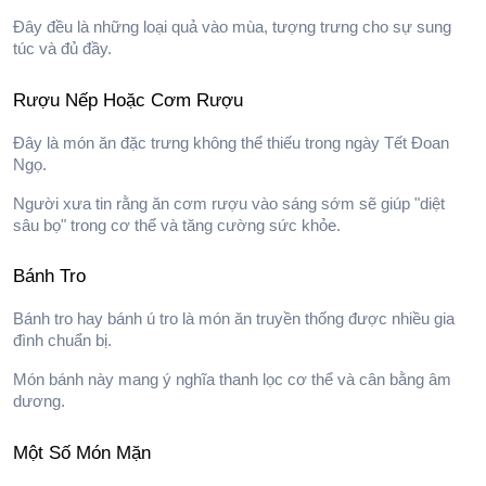
Đây đều là những loại quả vào mùa, tượng trưng cho sự sung 
túc và đủ đầy.
Rượu Nếp Hoặc Cơm Rượu
Đây là món ăn đặc trưng không thể thiếu trong ngày Tết Đoan 
Ngọ.
Người xưa tin rằng ăn cơm rượu vào sáng sớm sẽ giúp "diệt 
sâu bọ" trong cơ thể và tăng cường sức khỏe.
Bánh Tro
Bánh tro hay bánh ú tro là món ăn truyền thống được nhiều gia 
đình chuẩn bị.
Món bánh này mang ý nghĩa thanh lọc cơ thể và cân bằng âm 
dương.
Một Số Món Mặn