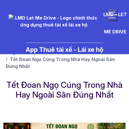
}
LMD - LET
ME DRIVE
App Thuê tài xế - Lái xe hộ
Trang chủ
Dịch vụ
Tết Đoan Ngọ Cúng Trong Nhà Hay Ngoài Sân
Đúng Nhất
Tết Đoan Ngọ Cúng Trong Nhà
Hay Ngoài Sân Đúng Nhất