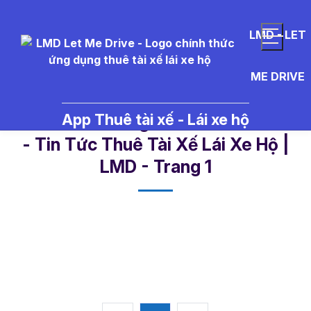
LMD - LET
ME DRIVE
App Thuê tài xế - Lái xe hộ
%C3%BD%20ngh%C4%A9a%20n
- Tin Tức Thuê Tài Xế Lái Xe Hộ |
LMD - Trang 1​