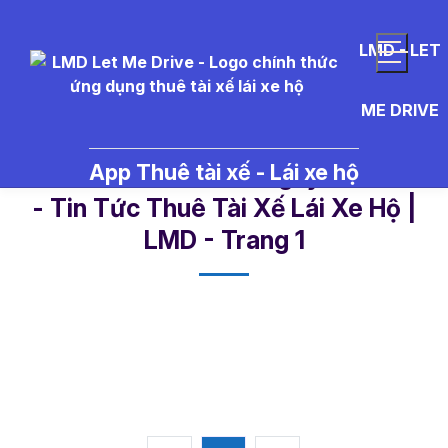
LMD - LET
ME DRIVE
App Thuê tài xế - Lái xe hộ
T%E1%BA%BFt%20Nguy%C3%AA
- Tin Tức Thuê Tài Xế Lái Xe Hộ |
LMD - Trang 1​