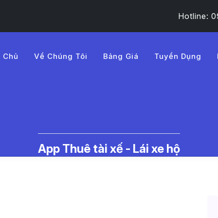
Hotline:
g Chủ
Về Chúng Tôi
Bảng Giá
Tuyển Dụng
B%8Bch%20v%E1%BB%A5%
c Thuê Tài Xế Lái Xe Hộ | LMD -
App Thuê tài xế - Lái xe hộ