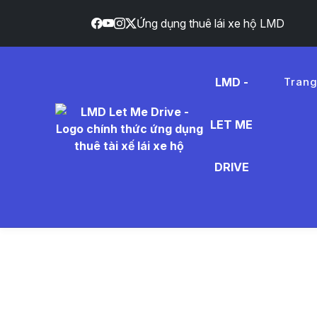
Ứng dụng thuê lái xe hộ LMD
LMD -
Tran
LET ME
d%E1%B
DRIVE
- Tin Tứ