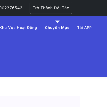
 0902376543
Trở Thành Đối Tác
Khu Vực Hoạt Động
Chuyên Mục
Tải APP
20ch%C4%83m%20s%C3%B
 Trang 1​