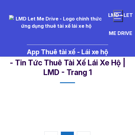
LMD - LET
ME DRIVE
App Thuê tài xế - Lái xe hộ
l%C3%A1i%20xe%20an%20to%C
- Tin Tức Thuê Tài Xế Lái Xe Hộ |
LMD - Trang 1​