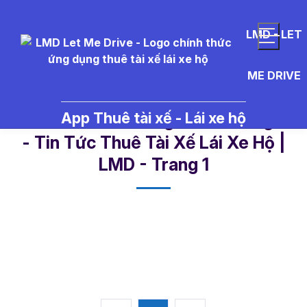
LMD - LET
ME DRIVE
App Thuê tài xế - Lái xe hộ
l%E1%BB%85%20gi%C3%A1ng%20
- Tin Tức Thuê Tài Xế Lái Xe Hộ |
LMD - Trang 1​