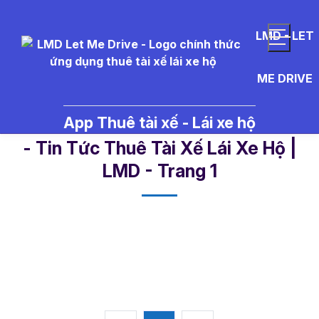
LMD - LET
ME DRIVE
App Thuê tài xế - Lái xe hộ
m%C3%A3%20s%E1%BB%91%20t
- Tin Tức Thuê Tài Xế Lái Xe Hộ |
LMD - Trang 1​