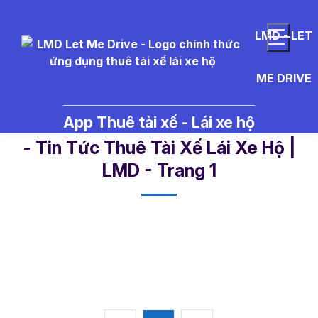
LMD - LET
ME DRIVE
App Thuê tài xế - Lái xe hộ
tra%20c%E1%BB%A9u%20m%C3
- Tin Tức Thuê Tài Xế Lái Xe Hộ |
LMD - Trang 1​