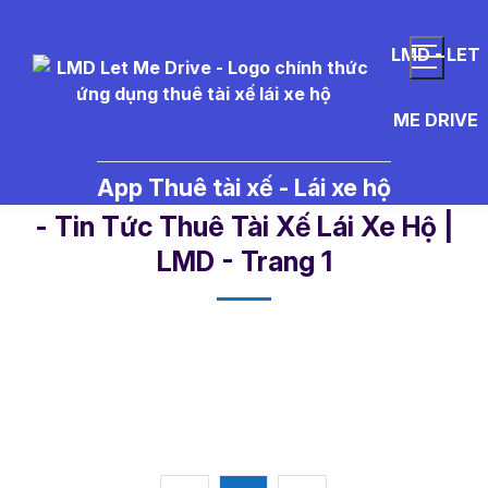
LMD - LET
ME DRIVE
App Thuê tài xế - Lái xe hộ
vi%E1%BB%87c%20l%C3%A0m%
- Tin Tức Thuê Tài Xế Lái Xe Hộ |
LMD - Trang 1​