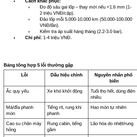
Cách khắc phục:
Đo độ sâu gai lốp – thay mới nếu <1.6 mm (1-
2 triệu VNĐ/cặp).
Đảo lốp mỗi 5.000-10.000 km (50.000-100.000 
VNĐ/lần).
Kiểm tra áp suất hàng tháng (2.2-3.0 bar).
Chi phí:
 1-4 triệu VNĐ.
Bảng tổng hợp 5 lỗi thường gặp
Lỗi
Dấu hiệu chính
Nguyên nhân phổ 
biến
Ắc quy yếu
Xe khó khởi động
Tuổi thọ hết, dùng điện 
nhiều
Má/đĩa phanh 
Tiếng rít, rung khi 
Hao mòn tự nhiên
mòn
phanh
Cao su chân máy 
Rung cabin, tiếng 
Lão hóa do nhiệt/rung
hỏng
gầm