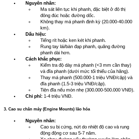
Nguyên nhân:
Ma sát liên tục khi phanh, đặc biệt ở đô thị 
đông đúc hoặc đường dốc.
Không thay má phanh định kỳ (20.000-40.000 
km).
Dấu hiệu:
Tiếng rít hoặc ken két khi phanh.
Rung tay lái/bàn đạp phanh, quãng đường 
phanh dài hơn.
Cách khắc phục:
Kiểm tra độ dày má phanh (<3 mm cần thay) 
và đĩa phanh (dưới mức tối thiểu của hãng).
Thay má phanh (500.000-1 triệu VNĐ/cặp) và 
đĩa phanh (1.5-3 triệu VNĐ/cặp).
Tiện đĩa nếu mòn nhẹ (300.000-500.000 VNĐ).
Chi phí:
 1-4 triệu VNĐ.
3. Cao su chân máy (Engine Mounts) lão hóa
Nguyên nhân:
Cao su bị cứng, nứt do nhiệt độ cao và rung 
động động cơ sau 5-7 năm.