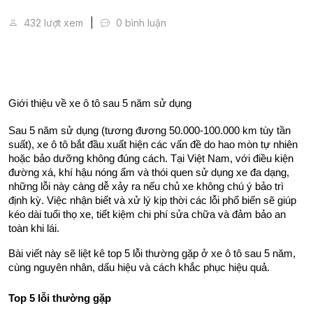
Top 5 lỗi thường gặp ở xe ô tô sau 5 năm sử dụng
432 lượt xem
0 bình luận
Giới thiệu về xe ô tô sau 5 năm sử dụng
Sau 5 năm sử dụng (tương đương 50.000-100.000 km tùy tần 
suất), xe ô tô bắt đầu xuất hiện các vấn đề do hao mòn tự nhiên 
hoặc bảo dưỡng không đúng cách. Tại Việt Nam, với điều kiện 
đường xá, khí hậu nóng ẩm và thói quen sử dụng xe đa dạng, 
những lỗi này càng dễ xảy ra nếu chủ xe không chú ý bảo trì 
định kỳ. Việc nhận biết và xử lý kịp thời các lỗi phổ biến sẽ giúp 
kéo dài tuổi thọ xe, tiết kiệm chi phí sửa chữa và đảm bảo an 
toàn khi lái.
Bài viết này sẽ liệt kê top 5 lỗi thường gặp ở xe ô tô sau 5 năm, 
cùng nguyên nhân, dấu hiệu và cách khắc phục hiệu quả.
Top 5 lỗi thường gặp