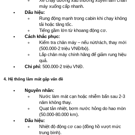
Xe chạy đường xấu thường xuyên làm chân 
máy xuống cấp nhanh.
Dấu hiệu:
Rung động mạnh trong cabin khi chạy không 
tải hoặc tăng tốc.
Tiếng gầm lớn từ khoang động cơ.
Cách khắc phục:
Kiểm tra chân máy – nếu nứt/rách, thay mới 
(500.000-2 triệu VNĐ/bộ).
Lắp chân máy chính hãng để giảm rung hiệu 
quả.
Chi phí:
 500.000-2 triệu VNĐ.
4. Hệ thống làm mát gặp vấn đề
Nguyên nhân:
Nước làm mát cạn hoặc nhiễm bẩn sau 2-3 
năm không thay.
Quạt tản nhiệt, bơm nước hỏng do hao mòn 
(50.000-80.000 km).
Dấu hiệu:
Nhiệt độ động cơ cao (đồng hồ vượt mức 
trung bình).