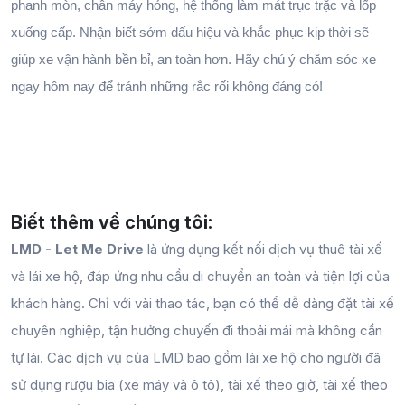
phanh mòn, chân máy hỏng, hệ thống làm mát trục trặc và lốp 
xuống cấp. Nhận biết sớm dấu hiệu và khắc phục kịp thời sẽ 
giúp xe vận hành bền bỉ, an toàn hơn. 
Hãy chú ý chăm sóc xe 
ngay hôm nay để tránh những rắc rối không đáng có!
Biết thêm về chúng tôi:
LMD - Let Me Drive
là ứng dụng kết nối dịch vụ thuê tài xế
và lái xe hộ, đáp ứng nhu cầu di chuyển an toàn và tiện lợi của
khách hàng. Chỉ với vài thao tác, bạn có thể dễ dàng đặt tài xế
chuyên nghiệp, tận hưởng chuyến đi thoải mái mà không cần
tự lái. Các dịch vụ của LMD bao gồm lái xe hộ cho người đã
sử dụng rượu bia (xe máy và ô tô), tài xế theo giờ, tài xế theo