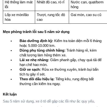
Hệ thống làm mát 
Nhiệt độ cao, rò rỉ
Nước cạn, quạt/bơm 
lỗi
hỏng
Lốp xe mòn/lão 
Trượt, rung tốc độ 
Gai mòn, cao su cũ
hóa
cao
Mẹo phòng tránh lỗi sau 5 năm sử dụng
Bảo dưỡng định kỳ:
 Kiểm tra toàn diện mỗi 6 tháng 
hoặc 5.000-10.000 km.
Dùng phụ tùng chính hãng:
 Tránh hàng rẻ, kém 
chất lượng làm hỏng thêm xe.
Lái xe nhẹ nhàng:
 Giảm phanh gấp, chạy quá tải để 
hạn chế hao mòn.
Giữ xe sạch:
 Rửa xe thường xuyên, tránh bụi bẩn 
tích tụ gây rỉ sét.
Theo dõi dấu hiệu lạ:
 Tiếng kêu, rung động bất 
thường cần kiểm tra ngay.
Kết luận
Sau 5 năm sử dụng, xe ô tô dễ gặp các lỗi như ắc quy yếu, 