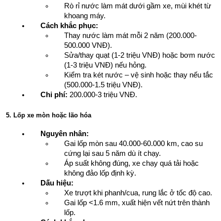
Rò rỉ nước làm mát dưới gầm xe, mùi khét từ 
khoang máy.
Cách khắc phục:
Thay nước làm mát mỗi 2 năm (200.000-
500.000 VNĐ).
Sửa/thay quạt (1-2 triệu VNĐ) hoặc bơm nước 
(1-3 triệu VNĐ) nếu hỏng.
Kiểm tra két nước – vệ sinh hoặc thay nếu tắc 
(500.000-1.5 triệu VNĐ).
Chi phí:
 200.000-3 triệu VNĐ.
5. Lốp xe mòn hoặc lão hóa
Nguyên nhân:
Gai lốp mòn sau 40.000-60.000 km, cao su 
cứng lại sau 5 năm dù ít chạy.
Áp suất không đúng, xe chạy quá tải hoặc 
không đảo lốp định kỳ.
Dấu hiệu:
Xe trượt khi phanh/cua, rung lắc ở tốc độ cao.
Gai lốp <1.6 mm, xuất hiện vết nứt trên thành 
lốp.