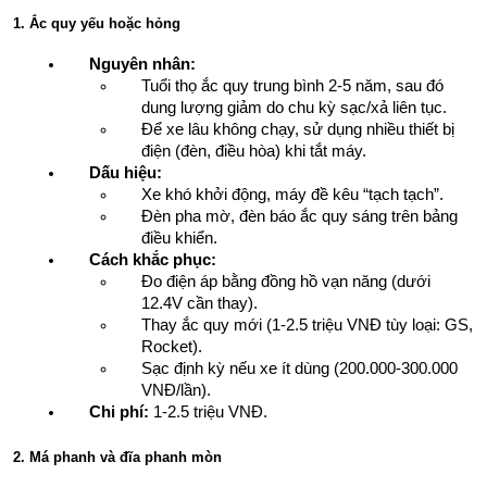
1. Ắc quy yếu hoặc hỏng
Nguyên nhân:
Tuổi thọ ắc quy trung bình 2-5 năm, sau đó 
dung lượng giảm do chu kỳ sạc/xả liên tục.
Để xe lâu không chạy, sử dụng nhiều thiết bị 
điện (đèn, điều hòa) khi tắt máy.
Dấu hiệu:
Xe khó khởi động, máy đề kêu “tạch tạch”.
Đèn pha mờ, đèn báo ắc quy sáng trên bảng 
điều khiển.
Cách khắc phục:
Đo điện áp bằng đồng hồ vạn năng (dưới 
12.4V cần thay).
Thay ắc quy mới (1-2.5 triệu VNĐ tùy loại: GS, 
Rocket).
Sạc định kỳ nếu xe ít dùng (200.000-300.000 
VNĐ/lần).
Chi phí:
 1-2.5 triệu VNĐ.
2. Má phanh và đĩa phanh mòn