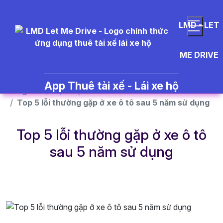
}
LMD - LET
ME DRIVE
App Thuê tài xế - Lái xe hộ
Trang chủ
Dịch vụ
Top 5 lỗi thường gặp ở xe ô tô sau 5 năm sử dụng
Top 5 lỗi thường gặp ở xe ô tô
sau 5 năm sử dụng