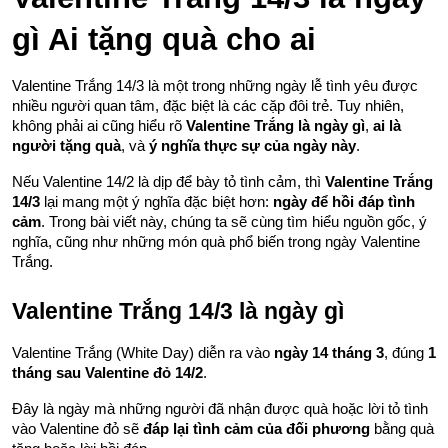
gì Ai tặng quà cho ai
Valentine Trắng 14/3 là một trong những ngày lễ tình yêu được 
nhiều người quan tâm, đặc biệt là các cặp đôi trẻ. Tuy nhiên, 
không phải ai cũng hiểu rõ 
Valentine Trắng là ngày gì
, 
ai là 
người tặng quà
, và 
ý nghĩa thực sự của ngày này
.
Nếu Valentine 14/2 là dịp để bày tỏ tình cảm, thì 
Valentine Trắng 
14/3
 lại mang một ý nghĩa đặc biệt hơn: 
ngày để hồi đáp tình 
cảm
. Trong bài viết này, chúng ta sẽ cùng tìm hiểu nguồn gốc, ý 
nghĩa, cũng như những món quà phổ biến trong ngày Valentine 
Trắng.
Valentine Trắng 14/3 là ngày gì
Valentine Trắng (White Day) diễn ra vào 
ngày 14 tháng 3
, đúng 
1 
tháng sau Valentine đỏ 14/2
.
Đây là ngày mà những người đã nhận được quà hoặc lời tỏ tình 
vào Valentine đỏ sẽ 
đáp lại tình cảm của đối phương
 bằng quà 