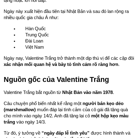
tặng hoặc lời hồi đáp.
Ngày này xuất hiện đầu tiên tại Nhật Bản và sau đó lan rộng ra 
nhiều quốc gia châu Á như:
Hàn Quốc
Trung Quốc
Đài Loan
Việt Nam
Ngày nay, Valentine Trắng trở thành một dịp thú vị để các cặp đôi 
xác nhận mối quan hệ và bày tỏ tình cảm rõ ràng hơn
.
Nguồn gốc của Valentine Trắng
Valentine Trắng bắt nguồn từ 
Nhật Bản vào năm 1978
.
Câu chuyện phổ biến nhất kể rằng một 
người bán kẹo dẻo 
(marshmallow)
 muốn đáp lại tình cảm của cô gái đã tặng quà 
cho mình vào ngày 14/2. Anh đã tặng lại cô 
một hộp kẹo màu 
trắng
 vào ngày 14/3.
Từ đó, ý tưởng về 
“ngày đáp lễ tình yêu”
 được hình thành và 