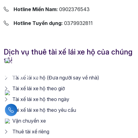
Hotline Miền Nam:
0902376543
Hotline Tuyển dụng:
0379932811
Dịch vụ thuê tài xế lái xe hộ của chúng
tôi
Tài xế lái xe hộ (Đưa người say về nhà)
Tài xế lái xe hộ theo giờ
Tài xế lái xe hộ theo ngày
Liên hệ hotline
Tài xế lái xe hộ theo yêu cầu
Vận chuyển xe
Thuê tài xế riêng