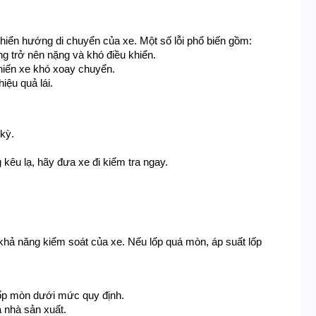
 khiển hướng di chuyển của xe. Một số lỗi phổ biến gồm:
ăng trở nên nặng và khó điều khiển.
khiến xe khó xoay chuyển.
iệu quả lái.
 kỳ.
 kêu lạ, hãy đưa xe đi kiểm tra ngay.
hả năng kiểm soát của xe. Nếu lốp quá mòn, áp suất lốp 
 lốp mòn dưới mức quy định.
 nhà sản xuất.