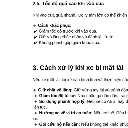
2.5. Tốc độ quá cao khi vào cua
Khi vào cua quá nhanh, lực ly tâm lớn có thể khiến
🔹 
Cách khắc phục:
 ✔️ Giảm tốc độ trước khi vào cua.
 ✔️ Giữ vô lăng chắc chắn và đánh lái từ từ.
 ✔️ Không phanh gấp giữa khúc cua.
3. Cách xử lý khi xe bị mất lái
Nếu xe mất lái, tài xế cần bình tĩnh và thực hiện c
🔸 
Giữ chặt vô lăng:
 Giữ vững tay lái và tránh đánh
 🔸 
Giảm tốc độ từ từ:
 Nhả chân ga dần dần, trán
 🔸 
Sử dụng phanh hợp lý:
 Nếu xe có ABS, hãy đ
liên tục.
 🔸 
Hướng xe về vị trí an toàn:
 Nếu có thể, điều h
xe.
 🔸 
Gọi cứu hộ nếu cần:
 Nếu không thể khắc phục 