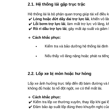
2.1. Hệ thống lái gặp trục trặc
Hệ thống lái là bộ phận quan trọng giúp tài xế điều
 ✔️ 
Lỏng hoặc đứt dây đai trợ lực lái
, khiến vô l
 ✔️ 
Lỗi bơm trợ lực lái
, làm mất trợ lực vô lăng, 
 ✔️ 
Rò rỉ dầu trợ lực lái
, gây mất áp suất và giảm h
🔹 
Cách khắc phục:
Kiểm tra và bảo dưỡng hệ thống lái định
Nếu thấy vô lăng nặng hoặc phát ra tiếng
2.2. Lốp xe bị mòn hoặc hư hỏng
Lốp xe ảnh hưởng trực tiếp đến độ bám đường và k
không đủ hoặc bị nổ đột ngột, xe có thể mất lái.
🔹 
Cách khắc phục:
 ✔️ Kiểm tra lốp xe thường xuyên, thay lốp khi gai
 ✔️ Đảm bảo áp suất lốp đúng theo khuyến nghị của