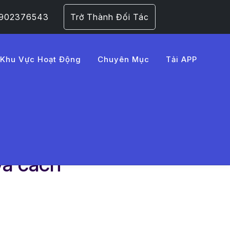
 0902376543
Trở Thành Đối Tác
Khu Vực Hoạt Động
Chuyên Mục
Tải APP
và cách