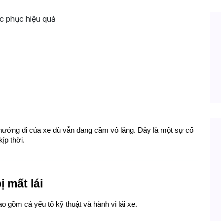
n và cách khắc phục hiệu quả
át hướng đi của xe dù vẫn đang cầm vô lăng. Đây là một sự cố 
ịp thời.
ị mất lái
o gồm cả yếu tố kỹ thuật và hành vi lái xe.