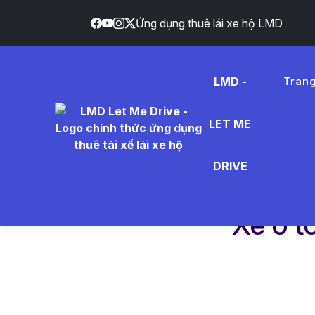
Ứng dụng thuê lái xe hộ LMD
}
LMD -
Tran
LET ME
DRIVE
Trang chủ
Dịch vụ
Xe ô tô bị mất lái:
Xe ô t