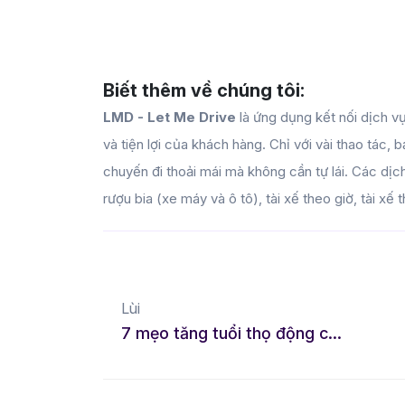
Biết thêm về chúng tôi:
LMD - Let Me Drive
là ứng dụng kết nối dịch vụ
và tiện lợi của khách hàng. Chỉ với vài thao tác,
chuyến đi thoải mái mà không cần tự lái. Các d
rượu bia (xe máy và ô tô), tài xế theo giờ, tài xế 
Lùi
7 mẹo tăng tuổi thọ động cơ xe hơi hiệu quả nhất