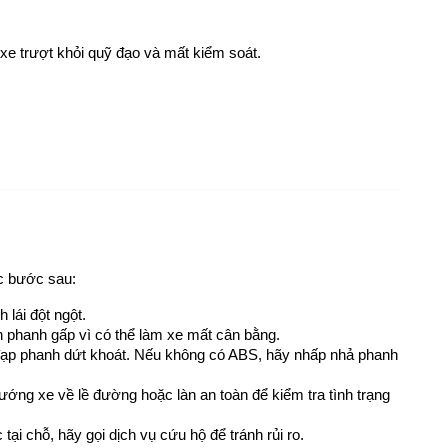
 xe trượt khỏi quỹ đạo và mất kiểm soát.
ác bước sau:
 lái đột ngột.
h phanh gấp vì có thể làm xe mất cân bằng.
ạp phanh dứt khoát. Nếu không có ABS, hãy nhấp nhả phanh 
ướng xe về lề đường hoặc làn an toàn để kiểm tra tình trạng 
tại chỗ, hãy gọi dịch vụ cứu hộ để tránh rủi ro.