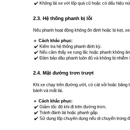
 ✔️ Không lái xe với lốp quá cũ hoặc có dấu hiệu nứ
2.3. Hệ thống phanh bị lỗi
Nếu phanh hoạt động không ổn định hoặc bị kẹt, xe
🔹 
Cách khắc phục:
 ✔️ Kiểm tra hệ thống phanh định kỳ.
 ✔️ Nếu cảm thấy xe rung lắc hoặc phanh không ăn
 ✔️ Đảm bảo dầu phanh luôn đủ và không bị nhiễm 
2.4. Mặt đường trơn trượt
Khi xe chạy trên đường ướt, có cát sỏi hoặc băng 
bánh và mất lái.
🔹 
Cách khắc phục:
 ✔️ Giảm tốc độ khi đi trên đường trơn.
 ✔️ Tránh đánh lái hoặc phanh gấp.
 ✔️ Sử dụng lốp chuyên dụng nếu di chuyển trong đi