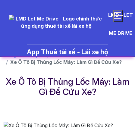
}
LMD - LET
ME DRIVE
App Thuê tài xế - Lái xe hộ
Trang chủ
Dịch vụ
Xe Ô Tô Bị Thủng Lốc Máy: Làm Gì Để Cứu Xe?
Xe Ô Tô Bị Thủng Lốc Máy: Làm
Gì Để Cứu Xe?