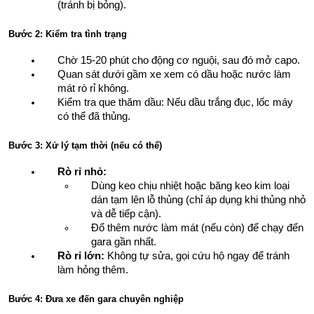
(tránh bị bỏng).
Bước 2: Kiểm tra tình trạng
Chờ 15-20 phút cho động cơ nguội, sau đó mở capo.
Quan sát dưới gầm xe xem có dầu hoặc nước làm 
mát rò rỉ không.
Kiểm tra que thăm dầu: Nếu dầu trắng đục, lốc máy 
có thể đã thủng.
Bước 3: Xử lý tạm thời (nếu có thể)
Rò rỉ nhỏ:
Dùng keo chịu nhiệt hoặc băng keo kim loại 
dán tạm lên lỗ thủng (chỉ áp dụng khi thủng nhỏ 
và dễ tiếp cận).
Đổ thêm nước làm mát (nếu còn) để chạy đến 
gara gần nhất.
Rò rỉ lớn:
 Không tự sửa, gọi cứu hộ ngay để tránh 
làm hỏng thêm.
Bước 4: Đưa xe đến gara chuyên nghiệp