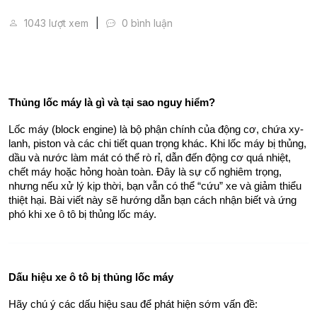
Xe Ô Tô Bị Thủng Lốc Máy: Làm Gì Để Cứu Xe?
1043 lượt xem
0 bình luận
Thủng lốc máy là gì và tại sao nguy hiểm?
Lốc máy (block engine) là bộ phận chính của động cơ, chứa xy-
lanh, piston và các chi tiết quan trọng khác. Khi lốc máy bị thủng, 
dầu và nước làm mát có thể rò rỉ, dẫn đến động cơ quá nhiệt, 
chết máy hoặc hỏng hoàn toàn. Đây là sự cố nghiêm trọng, 
nhưng nếu xử lý kịp thời, bạn vẫn có thể “cứu” xe và giảm thiểu 
thiệt hại. Bài viết này sẽ hướng dẫn bạn cách nhận biết và ứng 
phó khi xe ô tô bị thủng lốc máy.
Dấu hiệu xe ô tô bị thủng lốc máy
Hãy chú ý các dấu hiệu sau để phát hiện sớm vấn đề: