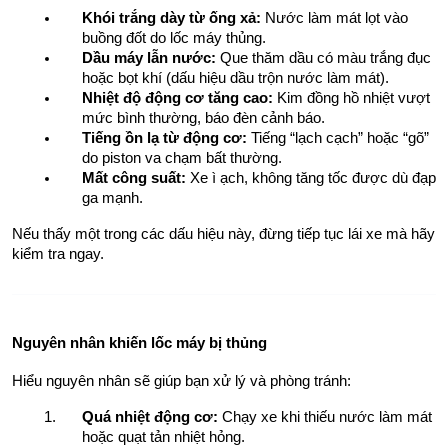
Khói trắng dày từ ống xả:
 Nước làm mát lọt vào 
buồng đốt do lốc máy thủng.
Dầu máy lẫn nước:
 Que thăm dầu có màu trắng đục 
hoặc bọt khí (dấu hiệu dầu trộn nước làm mát).
Nhiệt độ động cơ tăng cao:
 Kim đồng hồ nhiệt vượt 
mức bình thường, báo đèn cảnh báo.
Tiếng ồn lạ từ động cơ:
 Tiếng “lạch cạch” hoặc “gõ” 
do piston va chạm bất thường.
Mất công suất:
 Xe ì ạch, không tăng tốc được dù đạp 
ga mạnh.
Nếu thấy một trong các dấu hiệu này, đừng tiếp tục lái xe mà hãy 
kiểm tra ngay.
Nguyên nhân khiến lốc máy bị thủng
Hiểu nguyên nhân sẽ giúp bạn xử lý và phòng tránh:
Quá nhiệt động cơ:
 Chạy xe khi thiếu nước làm mát 
hoặc quạt tản nhiệt hỏng.