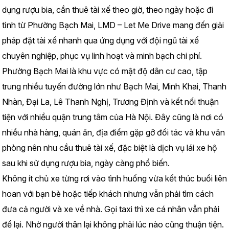
dụng rượu bia, cần thuê tài xế theo giờ, theo ngày hoặc đi 
tỉnh từ Phường Bạch Mai, LMD – Let Me Drive mang đến giải 
pháp đặt tài xế nhanh qua ứng dụng với đội ngũ tài xế 
chuyên nghiệp, phục vụ linh hoạt và minh bạch chi phí.
Phường Bạch Mai là khu vực có mật độ dân cư cao, tập 
trung nhiều tuyến đường lớn như Bạch Mai, Minh Khai, Thanh 
Nhàn, Đại La, Lê Thanh Nghị, Trương Định và kết nối thuận 
tiện với nhiều quận trung tâm của Hà Nội. Đây cũng là nơi có 
nhiều nhà hàng, quán ăn, địa điểm gặp gỡ đối tác và khu văn 
phòng nên nhu cầu thuê tài xế, đặc biệt là dịch vụ lái xe hộ 
sau khi sử dụng rượu bia, ngày càng phổ biến.
Không ít chủ xe từng rơi vào tình huống vừa kết thúc buổi liên 
hoan với bạn bè hoặc tiếp khách nhưng vẫn phải tìm cách 
đưa cả người và xe về nhà. Gọi taxi thì xe cá nhân vẫn phải 
để lại. Nhờ người thân lại không phải lúc nào cũng thuận tiện. 