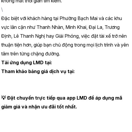
không mất thời gian tìm kiếm.
\
Đặc biệt với khách hàng tại Phường Bạch Mai và các khu 
vực lân cận như Thanh Nhàn, Minh Khai, Đại La, Trương 
Định, Lê Thanh Nghị hay Giải Phóng, việc đặt tài xế trở nên 
thuận tiện hơn, giúp bạn chủ động trong mọi lịch trình và yên 
tâm trên từng chặng đường.
Tải ứng dụng LMD tại:
https://www.lmd.vn/install
Tham khảo bảng giá dịch vụ tại:
https://www.lmd.vn/bai-
viet/bang-gia-thue-tai-xe-lai-xe-ho-2026-chi-tiet-va-moi-
nhat
💡 Đặt chuyến trực tiếp qua app LMD để áp dụng mã 
giảm giá và nhận ưu đãi tốt nhất.