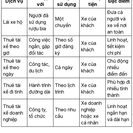
Dịch vụ
Đặc điểm
với
sử dụng
tiện
Đưa cả 
Người đã 
Một 
Xe của 
người và 
Lái xe hộ
sử dụng 
chuyến
khách
xe về nơi 
rượu bia
an toàn
Thuê tài 
Công việc 
Theo số 
Linh hoạt, 
Xe của 
xế theo 
ngắn, gặp 
giờ đăng 
tiết kiệm 
khách
giờ
đối tác
ký
chi phí
Thuê tài 
Chủ động 
Công tác, 
Xe của 
xế theo 
Cả ngày
nhiều 
du lịch
khách
ngày
điểm đến
Phù hợp đi 
Thuê tài 
Hành trình 
Theo lịch 
Xe của 
nhiều tỉnh 
xế đi tỉnh
đường dài
trình
khách
thành
Xe doanh 
Thuê tài 
Linh hoạt 
Công ty, 
Theo nhu 
nghiệp 
xế doanh 
ngắn hạn 
tổ chức
cầu
hoặc xe 
nghiệp
và dài hạn
cá nhân