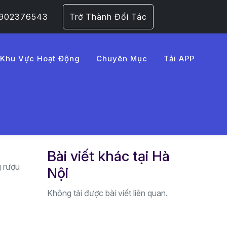
 0902376543
Trở Thành Đối Tác
Khu Vực Hoạt Động
Chuyên Mục
Tải APP
nh
Bài viết khác tại Hà
g rượu
Nội
Không tải được bài viết liên quan.