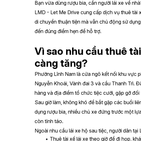
Bạn vừa dùng rượu bia, cần người lái xe về nhà?
LMD - Let Me Drive cung cấp dịch vụ thuê tài x
di chuyển thuận tiện mà vẫn chủ động sử dụng c
đến đúng điểm hẹn để hỗ trợ.
Vì sao nhu cầu thuê tà
càng tăng?
Phường Lĩnh Nam là cửa ngõ kết nối khu vực p
Nguyễn Khoái, Vành đai 3 và cầu Thanh Trì. Đâ
hàng và địa điểm tổ chức tiệc cưới, gặp gỡ đối 
Sau giờ làm, không khó để bắt gặp các buổi liê
dụng rượu bia, nhiều chủ xe đứng trước một lựa 
còn tỉnh táo.
Ngoài nhu cầu lái xe hộ sau tiệc, người dân tạ
Thuê tài xế lái xe theo giờ để đi họp, 