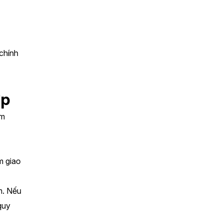
chính 
ợp
m 
 giao 
. Nếu 
uy 