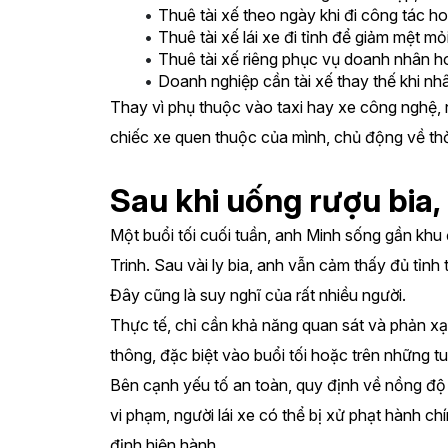
Thuê tài xế theo ngày khi đi công tác ho
Thuê tài xế lái xe đi tỉnh để giảm mệt mỏ
Thuê tài xế riêng phục vụ doanh nhân ho
Doanh nghiệp cần tài xế thay thế khi n
Thay vì phụ thuộc vào taxi hay xe công nghệ, n
chiếc xe quen thuộc của mình, chủ động về thời 
Sau khi uống rượu bia, 
Một buổi tối cuối tuần, anh Minh sống gần khu
Trinh. Sau vài ly bia, anh vẫn cảm thấy đủ tỉnh
Đây cũng là suy nghĩ của rất nhiều người.
Thực tế, chỉ cần khả năng quan sát và phản xạ
thông, đặc biệt vào buổi tối hoặc trên những 
Bên cạnh yếu tố an toàn, quy định về nồng độ c
vi phạm, người lái xe có thể bị xử phạt hành chí
định hiện hành.