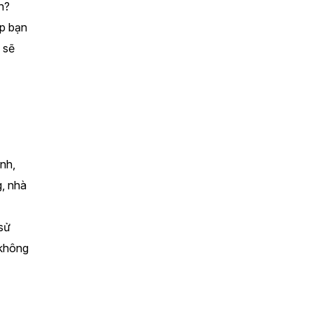
? 
p bạn 
sẽ 
h, 
, nhà 
sử 
không 