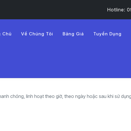
Hotline:
g Chủ
Về Chúng Tôi
Bảng Giá
Tuyển Dụng
h vụ thuê tài xế và lái xe hộ tại phường Lĩnh Nam uy tín
 và lái xe hộ tại phường Lĩ
hanh chóng, linh hoạt theo giờ, theo ngày hoặc sau khi sử dụn