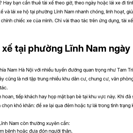
 Hay bạn cần thuê tài xế theo giờ, theo ngày hoặc lái xe đi tỉnh
ế và lái xe hộ tại phường Lĩnh Nam nhanh chóng, linh hoạt, giú
hính chiếc xe của mình. Chỉ vài thao tác trên ứng dụng, tài xế 
i xế tại phường Lĩnh Nam ngày 
hía Nam Hà Nội với nhiều tuyến đường quan trọng như Tam Trin
y cũng là nơi tập trung nhiều khu dân cư, chung cư, văn phòng
tác.
n hoan, tiếp khách hay họp mặt bạn bè tại khu vực này. Khi đã 
chọn khó khăn: để xe lại qua đêm hoặc tự lái trong tình trạng 
i Lĩnh Nam còn thường xuyên cần:
khám bệnh hoặc đưa đón người thân.