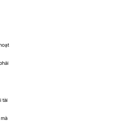
hoạt 
hải 
tài 
 mà 