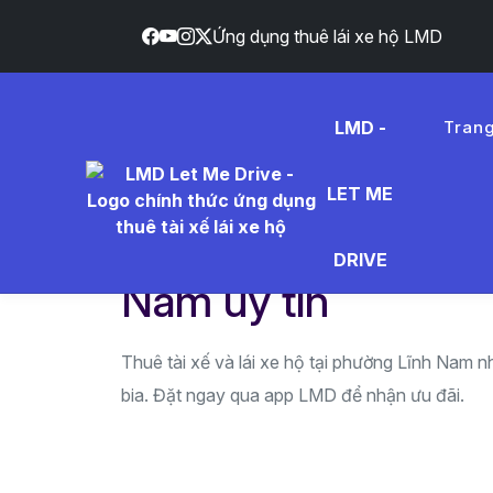
Ứng dụng thuê lái xe hộ LMD
LMD -
Tran
Trang chủ
Khu vực hoạt động
Hà Nội
Dịc
LET ME
Dịch vụ thuê tài xế
DRIVE
Nam uy tín
Thuê tài xế và lái xe hộ tại phường Lĩnh Nam n
bia. Đặt ngay qua app LMD để nhận ưu đãi.