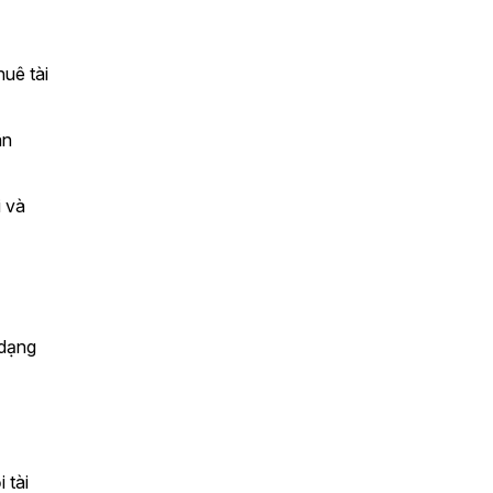
ê tài 
n 
 và 
?
dạng 
tài 