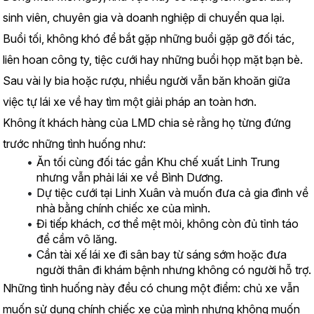
sinh viên, chuyên gia và doanh nghiệp di chuyển qua lại.
Buổi tối, không khó để bắt gặp những buổi gặp gỡ đối tác, 
liên hoan công ty, tiệc cưới hay những buổi họp mặt bạn bè. 
Sau vài ly bia hoặc rượu, nhiều người vẫn băn khoăn giữa 
việc tự lái xe về hay tìm một giải pháp an toàn hơn.
Không ít khách hàng của LMD chia sẻ rằng họ từng đứng 
trước những tình huống như:
Ăn tối cùng đối tác gần Khu chế xuất Linh Trung 
nhưng vẫn phải lái xe về Bình Dương.
Dự tiệc cưới tại Linh Xuân và muốn đưa cả gia đình về 
nhà bằng chính chiếc xe của mình.
Đi tiếp khách, cơ thể mệt mỏi, không còn đủ tỉnh táo 
để cầm vô lăng.
Cần tài xế lái xe đi sân bay từ sáng sớm hoặc đưa 
người thân đi khám bệnh nhưng không có người hỗ trợ.
Những tình huống này đều có chung một điểm: chủ xe vẫn 
muốn sử dụng chính chiếc xe của mình nhưng không muốn 