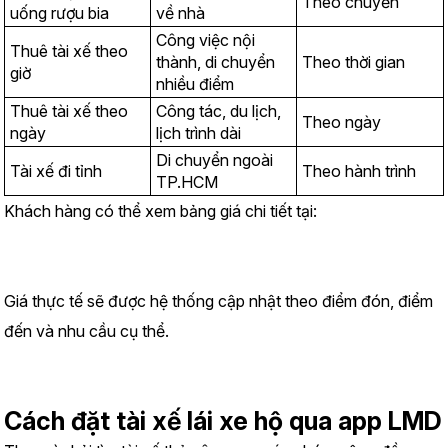
Theo chuyến
uống rượu bia
về nhà
Công việc nội 
Thuê tài xế theo 
thành, di chuyển 
Theo thời gian
giờ
nhiều điểm
Thuê tài xế theo 
Công tác, du lịch, 
Theo ngày
ngày
lịch trình dài
Di chuyển ngoài 
Tài xế đi tỉnh
Theo hành trình
TP.HCM
Khách hàng có thể xem bảng giá chi tiết tại:
https://www.lmd.vn/bai-viet/bang-gia-thue-tai-xe-lai-xe-ho-
2026-chi-tiet-va-moi-nhat
Giá thực tế sẽ được hệ thống cập nhật theo điểm đón, điểm 
đến và nhu cầu cụ thể.
Cách đặt tài xế lái xe hộ qua app LMD