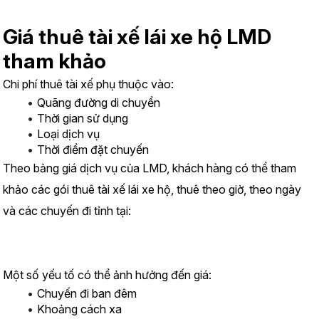
Giá thuê tài xế lái xe hộ LMD 
tham khảo
Chi phí thuê tài xế phụ thuộc vào:
Quãng đường di chuyển
Thời gian sử dụng
Loại dịch vụ
Thời điểm đặt chuyến
Theo bảng giá dịch vụ của LMD, khách hàng có thể tham 
khảo các gói thuê tài xế lái xe hộ, thuê theo giờ, theo ngày 
và các chuyến đi tỉnh tại:
https://www.lmd.vn/bai-viet/bang-gia-thue-tai-xe-lai-xe-ho-
2026-chi-tiet-va-moi-nhat
Một số yếu tố có thể ảnh hưởng đến giá:
Chuyến đi ban đêm
Khoảng cách xa