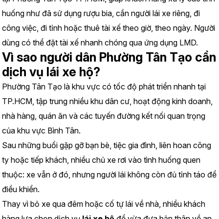
huống như đã sử dụng rượu bia, cần người lái xe riêng, đi 
công việc, đi tỉnh hoặc thuê tài xế theo giờ, theo ngày. Người 
dùng có thể đặt tài xế nhanh chóng qua ứng dụng LMD.
Vì sao người dân Phường Tân Tạo cần 
dịch vụ lái xe hộ?
Phường Tân Tạo là khu vực có tốc độ phát triển nhanh tại 
TP.HCM, tập trung nhiều khu dân cư, hoạt động kinh doanh, 
nhà hàng, quán ăn và các tuyến đường kết nối quan trọng 
của khu vực Bình Tân.
Sau những buổi gặp gỡ bạn bè, tiệc gia đình, liên hoan công 
ty hoặc tiếp khách, nhiều chủ xe rơi vào tình huống quen 
thuộc: xe vẫn ở đó, nhưng người lái không còn đủ tỉnh táo để 
điều khiển.
Thay vì bỏ xe qua đêm hoặc cố tự lái về nhà, nhiều khách 
hàng lựa chọn dịch vụ 
lái xe hộ
 để vừa đưa bản thân về an 