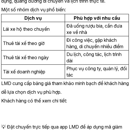
dụng, quãng đường di chuyển và lịch trình thực tế.
Một số nhóm dịch vụ phổ biến:
Dịch vụ
Phù hợp với nhu cầu
Đã uống rượu bia, cần đưa 
Lái xe hộ theo chuyến
xe về nhà
Đi công việc, gặp khách 
Thuê tài xế theo giờ
hàng, di chuyển nhiều điểm
Du lịch, công tác, lịch trình 
Thuê tài xế theo ngày
dài
Phục vụ công ty, quản lý, đối 
Tài xế doanh nghiệp
tác
LMD cung cấp bảng giá tham khảo minh bạch để khách hàng 
dễ lựa chọn dịch vụ phù hợp.
Khách hàng có thể xem chi tiết:
https://www.lmd.vn/bai-viet/bang-gia-thue-tai-xe-lai-xe-ho-
2026-chi-tiet-va-moi-nhat
💡 Đặt chuyến trực tiếp qua app LMD để áp dụng mã giảm 