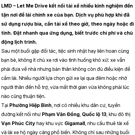
LMD – Let Me Drive kết nối tài xế nhiều kinh nghiệm đến 
tận nơi để lái chính xe của bạn. Dịch vụ phù hợp khi đã 
sử dụng rượu bia, cần tài xế theo giờ, theo ngày hoặc đi 
tỉnh. Đặt nhanh qua ứng dụng, biết trước chi phí và chủ 
động lịch trình.
Sau một buổi gặp đối tác, tiệc sinh nhật hay liên hoan cùng 
bạn bè, không ít chủ xe rơi vào tình huống khó xử: xe vẫn 
phải đưa về nhà nhưng bản thân không còn đủ điều kiện để 
cầm lái. Nhiều người lựa chọn gửi xe lại qua đêm hoặc nhờ 
người thân đến hỗ trợ, vừa mất thời gian vừa không phải lúc 
nào cũng thuận tiện.
Tại 
Phường Hiệp Bình
, nơi có nhiều khu dân cư, tuyến 
đường kết nối như 
Phạm Văn Đồng
, 
Quốc lộ 13
, khu đô thị 
Vạn Phúc City
 hay khu vực 
Gigamall
, nhu cầu thuê tài xế 
và lái xe hộ ngày càng phổ biến. Không chỉ sau những buổi 