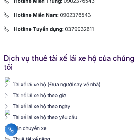
Hotline Miền Trung:
0902376543
Hotline Miền Nam:
0902376543
Hotline Tuyển dụng:
0379932811
Dịch vụ thuê tài xế lái xe hộ của chúng
tôi
Tài xế lái xe hộ (Đưa người say về nhà)
Tài xế lái xe hộ theo giờ
Tài xế lái xe hộ theo ngày
Tài xế lái xe hộ theo yêu cầu
Vận chuyển xe
Liên hệ hotline
Thuê tài xế riêng