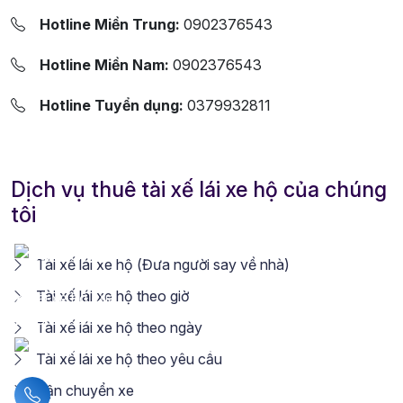
Hotline Miền Trung:
0902376543
Hotline Miền Nam:
0902376543
Hotline Tuyển dụng:
0379932811
Dịch vụ thuê tài xế lái xe hộ của chúng
tôi
Tài xế lái xe hộ (Đưa người say về nhà)
Tài xế lái xe hộ theo giờ
Tài xế lái xe hộ theo ngày
Tài xế lái xe hộ theo yêu cầu
Vận chuyển xe
Liên hệ hotline