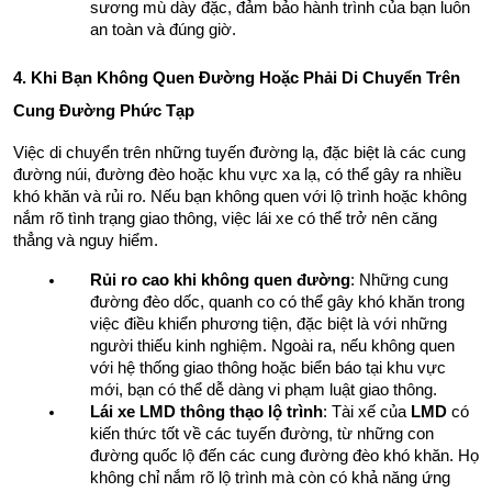
sương mù dày đặc, đảm bảo hành trình của bạn luôn 
an toàn và đúng giờ.
4. Khi Bạn Không Quen Đường Hoặc Phải Di Chuyển Trên 
Cung Đường Phức Tạp
Việc di chuyển trên những tuyến đường lạ, đặc biệt là các cung 
đường núi, đường đèo hoặc khu vực xa lạ, có thể gây ra nhiều 
khó khăn và rủi ro. Nếu bạn không quen với lộ trình hoặc không 
nắm rõ tình trạng giao thông, việc lái xe có thể trở nên căng 
thẳng và nguy hiểm.
Rủi ro cao khi không quen đường
: Những cung 
đường đèo dốc, quanh co có thể gây khó khăn trong 
việc điều khiển phương tiện, đặc biệt là với những 
người thiếu kinh nghiệm. Ngoài ra, nếu không quen 
với hệ thống giao thông hoặc biển báo tại khu vực 
mới, bạn có thể dễ dàng vi phạm luật giao thông.
Lái xe LMD thông thạo lộ trình
: Tài xế của 
LMD
 có 
kiến thức tốt về các tuyến đường, từ những con 
đường quốc lộ đến các cung đường đèo khó khăn. Họ 
không chỉ nắm rõ lộ trình mà còn có khả năng ứng 