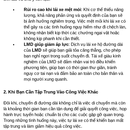
Rủi ro cao khi lái xe mệt mỏi
: Khi cơ thể thiếu năng 
lượng, khả năng phản ứng và quyết định của bạn sẽ 
bị ảnh hưởng nghiêm trọng. Việc mệt mỏi khi lái xe có 
thể gây ra các tình huống nguy hiểm như đi chệch làn, 
không nhận biết kịp thời các chướng ngại vật hoặc 
không kịp phanh khi cần thiết.
LMD giúp giảm áp lực
: Dịch vụ lái xe hộ đường dài 
của 
LMD
 sẽ giúp bạn giải tỏa căng thẳng, cho phép 
bạn nghỉ ngơi trong suốt chuyến đi. Tài xế giàu kinh 
nghiệm của LMD sẽ đảm nhận vai trò điều khiển 
phương tiện, giúp bạn có thời gian thư giãn, tránh 
nguy cơ tai nạn và đảm bảo an toàn cho bản thân và 
mọi người xung quanh.
2. Khi Bạn Cần Tập Trung Vào Công Việc Khác
Đôi khi, chuyến đi đường dài không chỉ là việc di chuyển mà còn 
là khoảng thời gian bạn cần tận dụng để giải quyết công việc, họp 
hành trực tuyến hoặc chuẩn bị cho các cuộc gặp gỡ quan trọng. 
Trong những tình huống này, việc tự lái xe có thể khiến bạn mất 
tập trung và làm giảm hiệu quả công việc.