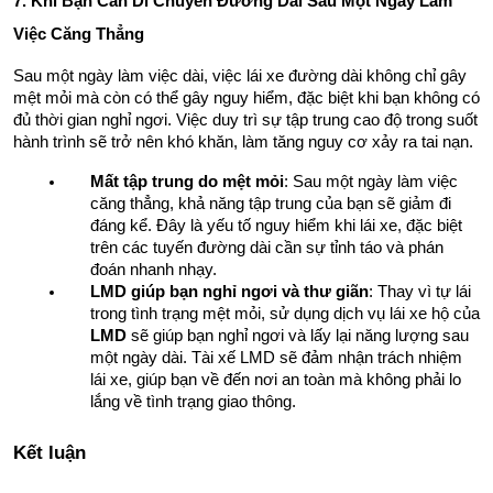
7. Khi Bạn Cần Di Chuyển Đường Dài Sau Một Ngày Làm 
Việc Căng Thẳng
Sau một ngày làm việc dài, việc lái xe đường dài không chỉ gây 
mệt mỏi mà còn có thể gây nguy hiểm, đặc biệt khi bạn không có 
đủ thời gian nghỉ ngơi. Việc duy trì sự tập trung cao độ trong suốt 
hành trình sẽ trở nên khó khăn, làm tăng nguy cơ xảy ra tai nạn.
Mất tập trung do mệt mỏi
: Sau một ngày làm việc 
căng thẳng, khả năng tập trung của bạn sẽ giảm đi 
đáng kể. Đây là yếu tố nguy hiểm khi lái xe, đặc biệt 
trên các tuyến đường dài cần sự tỉnh táo và phán 
đoán nhanh nhạy.
LMD giúp bạn nghỉ ngơi và thư giãn
: Thay vì tự lái 
trong tình trạng mệt mỏi, sử dụng dịch vụ lái xe hộ của 
LMD
 sẽ giúp bạn nghỉ ngơi và lấy lại năng lượng sau 
một ngày dài. Tài xế LMD sẽ đảm nhận trách nhiệm 
lái xe, giúp bạn về đến nơi an toàn mà không phải lo 
lắng về tình trạng giao thông.
Kết luận