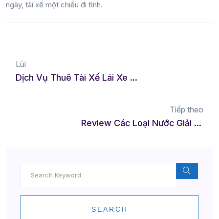
ngày, tài xế một chiều đi tỉnh.
Lùi
Dịch Vụ Thuê Tài Xế Lái Xe Hộ Tại Quận Cầu Giấy – Giải Pháp Di Chuyển Hiệu Quả Và An Toàn
Tiếp theo
Review Các Loại Nước Giải Rượu Tại Việt Nam – Hiệu Quả & An Toàn Sau Tiệc Tùng
SEARCH