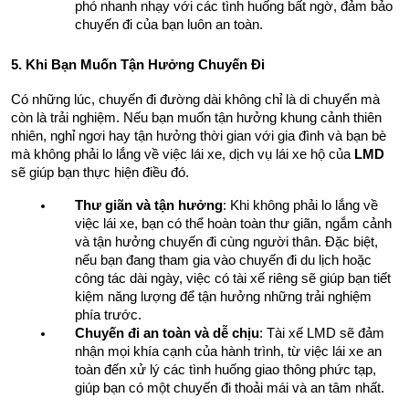
phó nhanh nhạy với các tình huống bất ngờ, đảm bảo 
chuyến đi của bạn luôn an toàn.
5. Khi Bạn Muốn Tận Hưởng Chuyến Đi
Có những lúc, chuyến đi đường dài không chỉ là di chuyển mà 
còn là trải nghiệm. Nếu bạn muốn tận hưởng khung cảnh thiên 
nhiên, nghỉ ngơi hay tận hưởng thời gian với gia đình và bạn bè 
mà không phải lo lắng về việc lái xe, dịch vụ lái xe hộ của 
LMD
sẽ giúp bạn thực hiện điều đó.
Thư giãn và tận hưởng
: Khi không phải lo lắng về 
việc lái xe, bạn có thể hoàn toàn thư giãn, ngắm cảnh 
và tận hưởng chuyến đi cùng người thân. Đặc biệt, 
nếu bạn đang tham gia vào chuyến đi du lịch hoặc 
công tác dài ngày, việc có tài xế riêng sẽ giúp bạn tiết 
kiệm năng lượng để tận hưởng những trải nghiệm 
phía trước.
Chuyến đi an toàn và dễ chịu
: Tài xế LMD sẽ đảm 
nhận mọi khía cạnh của hành trình, từ việc lái xe an 
toàn đến xử lý các tình huống giao thông phức tạp, 
giúp bạn có một chuyến đi thoải mái và an tâm nhất.