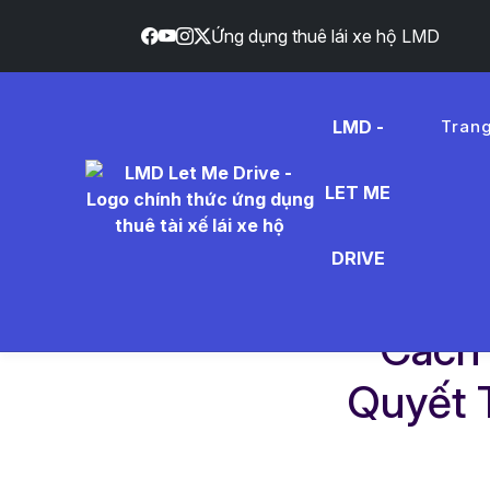
Ứng dụng thuê lái xe hộ LMD
}
LMD -
Tran
LET ME
DRIVE
Trang chủ
Dịch vụ
Cách Giải Bia Rượu
Cách 
Quyết 