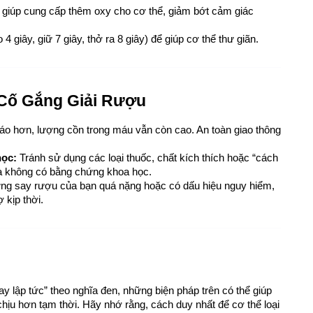
u giúp cung cấp thêm oxy cho cơ thể, giảm bớt cảm giác 
o 4 giây, giữ 7 giây, thở ra 8 giây) để giúp cơ thể thư giãn.
 Cố Gắng Giải Rượu
táo hơn, lượng cồn trong máu vẫn còn cao. An toàn giao thông 
ọc:
 Tránh sử dụng các loại thuốc, chất kích thích hoặc “cách 
mà không có bằng chứng khoa học.
ứng say rượu của bạn quá nặng hoặc có dấu hiệu nguy hiểm, 
 kịp thời.
y lập tức” theo nghĩa đen, những biện pháp trên có thể giúp 
ịu hơn tạm thời. Hãy nhớ rằng, cách duy nhất để cơ thể loại 