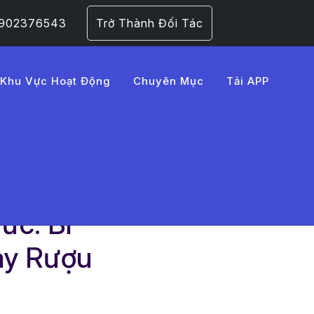
 0902376543
Trở Thành Đối Tác
Khu Vực Hoạt Động
Chuyên Mục
Tải APP
ức: Bí
ay Rượu