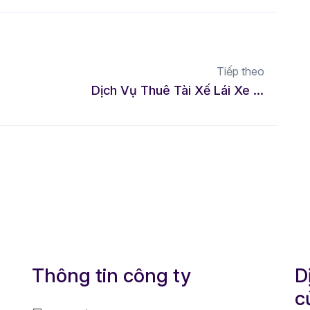
Tiếp theo
Dịch Vụ Thuê Tài Xế Lái Xe Hộ Tại Miền Tây – LMD Đảm Bảo An Toàn Cho Mọi Hành Trình
Thông tin công ty
D
c