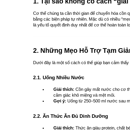
1. Tại sao không có cách “giải
Cơ thể chúng ta cần thời gian để chuyển hóa cồn q
bằng các biện pháp tự nhiên. Mặc dù có nhiều “mẹo”
là yếu tố quyết định duy nhất để cơ thể hoàn toàn l
2. Những Mẹo Hỗ Trợ Tạm Gi
Dưới đây là một số cách có thể giúp bạn cảm thấy tỉ
2.1. Uống Nhiều Nước
Giải thích:
 Cồn gây mất nước cho cơ thể
cảm giác khô miệng và mệt mỏi.
Gợi ý:
 Uống từ 250–500 ml nước sau mỗ
2.2. Ăn Thức Ăn Đủ Dinh Dưỡng
Giải thích:
 Thức ăn giàu protein, chất 