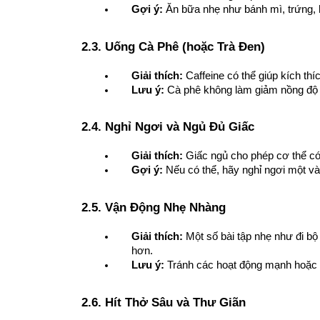
Gợi ý:
 Ăn bữa nhẹ như bánh mì, trứng, 
2.3. Uống Cà Phê (hoặc Trà Đen)
Giải thích:
 Caffeine có thể giúp kích thí
Lưu ý:
 Cà phê không làm giảm nồng độ 
2.4. Nghỉ Ngơi và Ngủ Đủ Giấc
Giải thích:
 Giấc ngủ cho phép cơ thể có
Gợi ý:
 Nếu có thể, hãy nghỉ ngơi một và
2.5. Vận Động Nhẹ Nhàng
Giải thích:
 Một số bài tập nhẹ như đi bộ
hơn.
Lưu ý:
 Tránh các hoạt động mạnh hoặc đ
2.6. Hít Thở Sâu và Thư Giãn