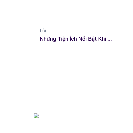
Lùi
Những Tiện Ích Nổi Bật Khi Sử Dụng App LMD - Let Me Drive