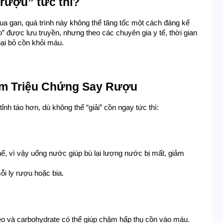
 rượu” tức thì?
ua gan, quá trình này không thể tăng tốc một cách đáng kể 
 được lưu truyền, nhưng theo các chuyên gia y tế, thời gian 
oại bỏ cồn khỏi máu.
ảm Triệu Chứng Say Rượu
nh táo hơn, dù không thể “giải” cồn ngay tức thì:
, vì vậy uống nước giúp bù lại lượng nước bị mất, giảm 
i ly rượu hoặc bia.
béo và carbohydrate có thể giúp chậm hấp thụ cồn vào máu.