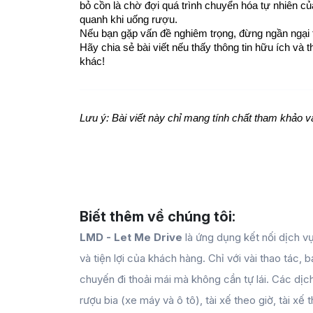
bỏ cồn là chờ đợi quá trình chuyển hóa tự nhiên c
quanh khi uống rượu.
Nếu bạn gặp vấn đề nghiêm trọng, đừng ngần ngại t
Hãy chia sẻ bài viết nếu thấy thông tin hữu ích và t
khác!
Lưu ý: Bài viết này chỉ mang tính chất tham khảo v
Biết thêm về chúng tôi:
LMD - Let Me Drive
là ứng dụng kết nối dịch vụ
và tiện lợi của khách hàng. Chỉ với vài thao tác,
chuyến đi thoải mái mà không cần tự lái. Các d
rượu bia (xe máy và ô tô), tài xế theo giờ, tài xế 