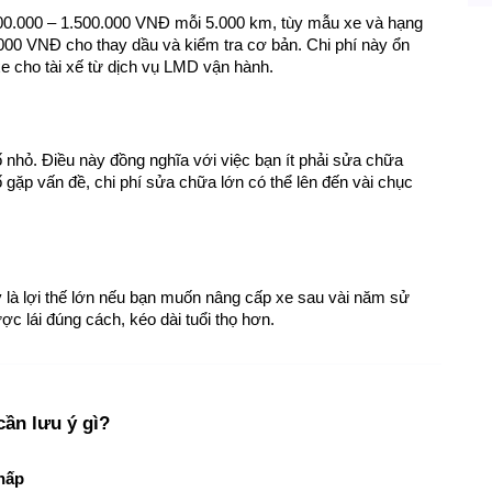
0.000 – 1.500.000 VNĐ mỗi 5.000 km, tùy mẫu xe và hạng 
00 VNĐ cho thay dầu và kiểm tra cơ bản. Chi phí này ổn 
 xe cho tài xế từ dịch vụ LMD vận hành.
cố nhỏ. Điều này đồng nghĩa với việc bạn ít phải sửa chữa 
gặp vấn đề, chi phí sửa chữa lớn có thể lên đến vài chục 
y là lợi thế lớn nếu bạn muốn nâng cấp xe sau vài năm sử 
c lái đúng cách, kéo dài tuổi thọ hơn.
ần lưu ý gì?
hấp