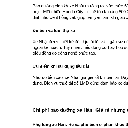
Bảo dưỡng định kỳ xe Nhật thường rơi vào mức 60
mục. Một chiếc Honda City có thể tốn khoảng 800.0
định nhờ xe ít hỏng vặt, giúp bạn yên tâm khi giao
Độ bền và tuổi thọ xe
Xe Nhật được thiết kế để chịu tải tốt và ít gặp sự 
ngoài kế hoạch. Tuy nhiên, nếu động cơ hay hộp số 
triệu đồng do công nghệ phức tạp.
Ưu điểm khi sử dụng lâu dài
Nhờ độ bền cao, xe Nhật giữ giá tốt khi bán lại. Đâ
dụng. Dịch vụ thuê tài xế LMD cũng đảm bảo xe đượ
Chi phí bảo dưỡng xe Hàn: Giá rẻ nhưng c
Phụ tùng xe Hàn: Rẻ và phổ biến ở phân khúc t