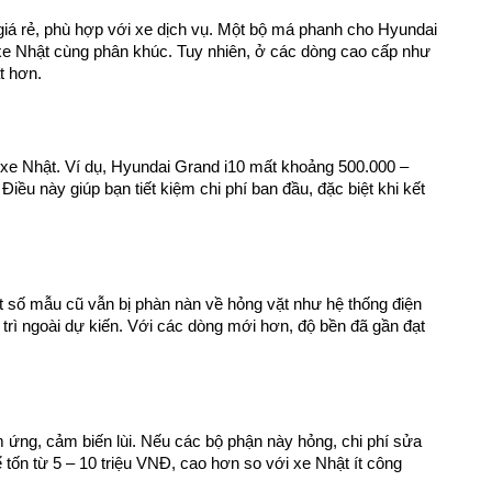
iá rẻ, phù hợp với xe dịch vụ. Một bộ má phanh cho Hyundai 
e Nhật cùng phân khúc. Tuy nhiên, ở các dòng cao cấp như 
t hơn.
e Nhật. Ví dụ, Hyundai Grand i10 mất khoảng 500.000 – 
u này giúp bạn tiết kiệm chi phí ban đầu, đặc biệt khi kết 
 số mẫu cũ vẫn bị phàn nàn về hỏng vặt như hệ thống điện 
 trì ngoài dự kiến. Với các dòng mới hơn, độ bền đã gần đạt 
ứng, cảm biến lùi. Nếu các bộ phận này hỏng, chi phí sửa 
 tốn từ 5 – 10 triệu VNĐ, cao hơn so với xe Nhật ít công 