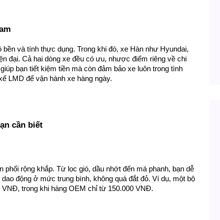
Nam
 bền và tính thực dụng. Trong khi đó, xe Hàn như Hyundai, 
hiện đại. Cả hai dòng xe đều có ưu, nhược điểm riêng về chi 
iúp bạn tiết kiệm tiền mà còn đảm bảo xe luôn trong tình 
ài xế LMD để vận hành xe hàng ngày.
ạn cần biết
 phối rộng khắp. Từ lọc gió, dầu nhớt đến má phanh, bạn dễ 
 dao động ở mức trung bình, không quá đắt đỏ. Ví dụ, một bộ 
0 VNĐ, trong khi hàng OEM chỉ từ 150.000 VNĐ.