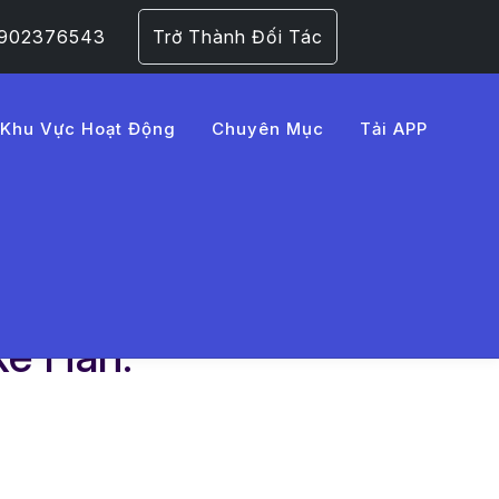
 0902376543
Trở Thành Đối Tác
Khu Vực Hoạt Động
Chuyên Mục
Tải APP
Xe Hàn: