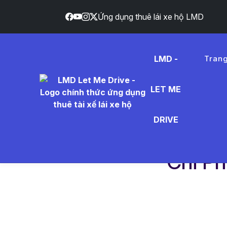
Ứng dụng thuê lái xe hộ LMD
}
LMD -
Tran
LET ME
DRIVE
Trang chủ
Dịch vụ
Chi Phí Bảo Dưỡng X
Chi Ph