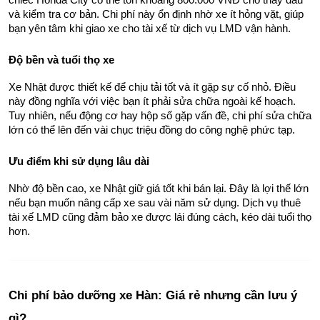
và kiểm tra cơ bản. Chi phí này ổn định nhờ xe ít hỏng vặt, giúp 
bạn yên tâm khi giao xe cho tài xế từ dịch vụ LMD vận hành.
Độ bền và tuổi thọ xe
Xe Nhật được thiết kế để chịu tải tốt và ít gặp sự cố nhỏ. Điều 
này đồng nghĩa với việc bạn ít phải sửa chữa ngoài kế hoạch. 
Tuy nhiên, nếu động cơ hay hộp số gặp vấn đề, chi phí sửa chữa 
lớn có thể lên đến vài chục triệu đồng do công nghệ phức tạp.
Ưu điểm khi sử dụng lâu dài
Nhờ độ bền cao, xe Nhật giữ giá tốt khi bán lại. Đây là lợi thế lớn 
nếu bạn muốn nâng cấp xe sau vài năm sử dụng. Dịch vụ thuê 
tài xế LMD cũng đảm bảo xe được lái đúng cách, kéo dài tuổi thọ 
hơn.
Chi phí bảo dưỡng xe Hàn: Giá rẻ nhưng cần lưu ý 
gì?