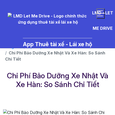
}
LMD - LET
ME DRIVE
App Thuê tài xế - Lái xe hộ
Trang chủ
Dịch vụ
Chi Phí Bảo Dưỡng Xe Nhật Và Xe Hàn: So Sánh
Chi Tiết
Chi Phí Bảo Dưỡng Xe Nhật Và
Xe Hàn: So Sánh Chi Tiết