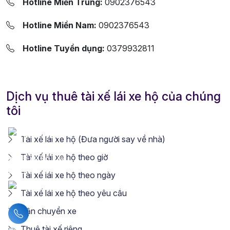
Hotline Miền Trung:
0902376543
Hotline Miền Nam:
0902376543
Hotline Tuyển dụng:
0379932811
Dịch vụ thuê tài xế lái xe hộ của chúng
tôi
Tài xế lái xe hộ (Đưa người say về nhà)
Tài xế lái xe hộ theo giờ
Tài xế lái xe hộ theo ngày
Tài xế lái xe hộ theo yêu cầu
Vận chuyển xe
Liên hệ hotline
Thuê tài xế riêng