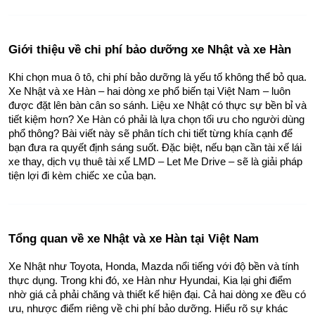
Giới thiệu về chi phí bảo dưỡng xe Nhật và xe Hàn
Khi chọn mua ô tô, chi phí bảo dưỡng là yếu tố không thể bỏ qua. 
Xe Nhật và xe Hàn – hai dòng xe phổ biến tại Việt Nam – luôn 
được đặt lên bàn cân so sánh. Liệu xe Nhật có thực sự bền bỉ và 
tiết kiệm hơn? Xe Hàn có phải là lựa chọn tối ưu cho người dùng 
phổ thông? Bài viết này sẽ phân tích chi tiết từng khía cạnh để 
bạn đưa ra quyết định sáng suốt. Đặc biệt, nếu bạn cần tài xế lái 
xe thay, dịch vụ thuê tài xế LMD – Let Me Drive – sẽ là giải pháp 
tiện lợi đi kèm chiếc xe của bạn.
Tổng quan về xe Nhật và xe Hàn tại Việt Nam
Xe Nhật như Toyota, Honda, Mazda nổi tiếng với độ bền và tính 
thực dụng. Trong khi đó, xe Hàn như Hyundai, Kia lại ghi điểm 
nhờ giá cả phải chăng và thiết kế hiện đại. Cả hai dòng xe đều có 
ưu, nhược điểm riêng về chi phí bảo dưỡng. Hiểu rõ sự khác 