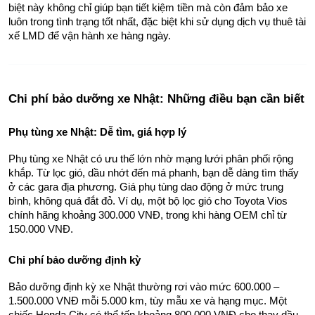
biệt này không chỉ giúp bạn tiết kiệm tiền mà còn đảm bảo xe 
luôn trong tình trạng tốt nhất, đặc biệt khi sử dụng dịch vụ thuê tài 
xế LMD để vận hành xe hàng ngày.
Chi phí bảo dưỡng xe Nhật: Những điều bạn cần biết
Phụ tùng xe Nhật: Dễ tìm, giá hợp lý
Phụ tùng xe Nhật có ưu thế lớn nhờ mạng lưới phân phối rộng 
khắp. Từ lọc gió, dầu nhớt đến má phanh, bạn dễ dàng tìm thấy 
ở các gara địa phương. Giá phụ tùng dao động ở mức trung 
bình, không quá đắt đỏ. Ví dụ, một bộ lọc gió cho Toyota Vios 
chính hãng khoảng 300.000 VNĐ, trong khi hàng OEM chỉ từ 
150.000 VNĐ.
Chi phí bảo dưỡng định kỳ
Bảo dưỡng định kỳ xe Nhật thường rơi vào mức 600.000 – 
1.500.000 VNĐ mỗi 5.000 km, tùy mẫu xe và hạng mục. Một 
chiếc Honda City có thể tốn khoảng 800.000 VNĐ cho thay dầu 