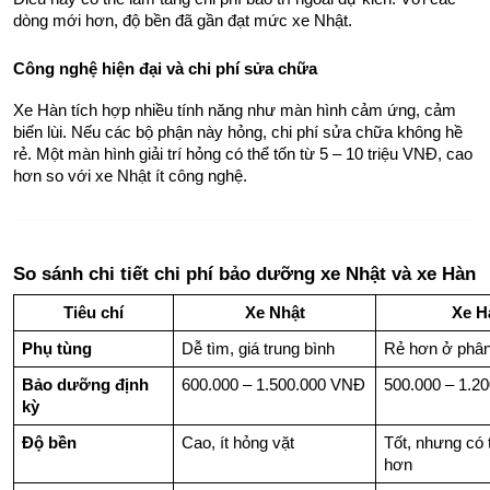
dòng mới hơn, độ bền đã gần đạt mức xe Nhật.
Công nghệ hiện đại và chi phí sửa chữa
Xe Hàn tích hợp nhiều tính năng như màn hình cảm ứng, cảm 
biến lùi. Nếu các bộ phận này hỏng, chi phí sửa chữa không hề 
rẻ. Một màn hình giải trí hỏng có thể tốn từ 5 – 10 triệu VNĐ, cao 
hơn so với xe Nhật ít công nghệ.
So sánh chi tiết chi phí bảo dưỡng xe Nhật và xe Hàn
Tiêu chí
Xe Nhật
Xe H
Phụ tùng
Dễ tìm, giá trung bình
Rẻ hơn ở phân
Bảo dưỡng định 
600.000 – 1.500.000 VNĐ
500.000 – 1.2
kỳ
Độ bền
Cao, ít hỏng vặt
Tốt, nhưng có 
hơn