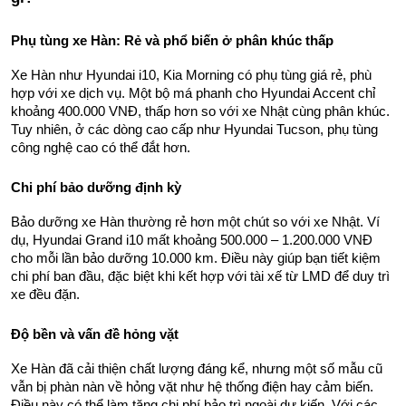
Phụ tùng xe Hàn: Rẻ và phổ biến ở phân khúc thấp
Xe Hàn như Hyundai i10, Kia Morning có phụ tùng giá rẻ, phù 
hợp với xe dịch vụ. Một bộ má phanh cho Hyundai Accent chỉ 
khoảng 400.000 VNĐ, thấp hơn so với xe Nhật cùng phân khúc. 
Tuy nhiên, ở các dòng cao cấp như Hyundai Tucson, phụ tùng 
công nghệ cao có thể đắt hơn.
Chi phí bảo dưỡng định kỳ
Bảo dưỡng xe Hàn thường rẻ hơn một chút so với xe Nhật. Ví 
dụ, Hyundai Grand i10 mất khoảng 500.000 – 1.200.000 VNĐ 
cho mỗi lần bảo dưỡng 10.000 km. Điều này giúp bạn tiết kiệm 
chi phí ban đầu, đặc biệt khi kết hợp với tài xế từ LMD để duy trì 
xe đều đặn.
Độ bền và vấn đề hỏng vặt
Xe Hàn đã cải thiện chất lượng đáng kể, nhưng một số mẫu cũ 
vẫn bị phàn nàn về hỏng vặt như hệ thống điện hay cảm biến. 
Điều này có thể làm tăng chi phí bảo trì ngoài dự kiến. Với các 