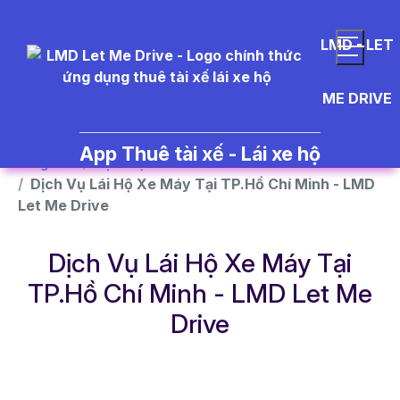
}
LMD - LET
ME DRIVE
App Thuê tài xế - Lái xe hộ
Trang chủ
Dịch vụ
Dịch Vụ Lái Hộ Xe Máy Tại TP.Hồ Chí Minh - LMD
Let Me Drive
Dịch Vụ Lái Hộ Xe Máy Tại
TP.Hồ Chí Minh - LMD Let Me
Drive