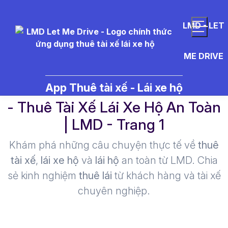
LMD - LET
ME DRIVE
c%C3%A1c%20lo%E1%BA%A1i%
App Thuê tài xế - Lái xe hộ
- Thuê Tài Xế Lái Xe Hộ An Toàn
| LMD - Trang 1​
Khám phá những câu chuyện thực tế về
thuê
tài xế
,
lái xe hộ
và
lái hộ
an toàn từ LMD. Chia
sẻ kinh nghiệm
thuê lái
từ khách hàng và tài xế
chuyên nghiệp.