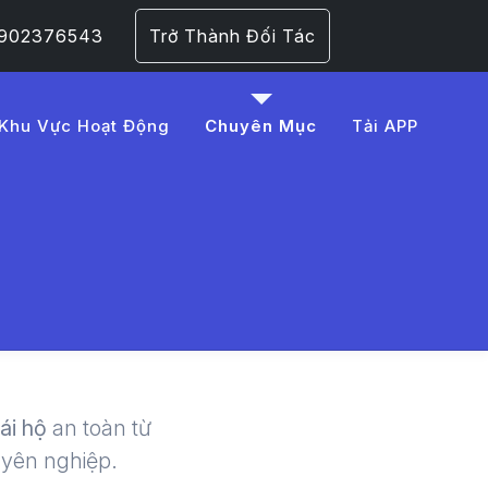
 0902376543
Trở Thành Đối Tác
Khu Vực Hoạt Động
Chuyên Mục
Tải APP
3%AA%20t%C3%A0i%2
 | LMD -
lái hộ
an toàn từ
uyên nghiệp.