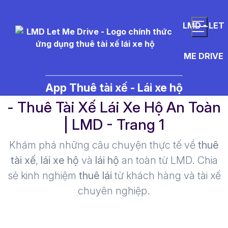
LMD - LET
ME DRIVE
d%E1%BB%8Bch%20v%E1%BB%
App Thuê tài xế - Lái xe hộ
- Thuê Tài Xế Lái Xe Hộ An Toàn
| LMD - Trang 1​
Khám phá những câu chuyện thực tế về
thuê
tài xế
,
lái xe hộ
và
lái hộ
an toàn từ LMD. Chia
sẻ kinh nghiệm
thuê lái
từ khách hàng và tài xế
chuyên nghiệp.