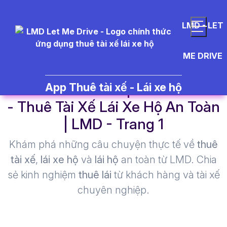
LMD - LET
ME DRIVE
h%C3%ACnh%20ph%E1%BA%A1t
App Thuê tài xế - Lái xe hộ
- Thuê Tài Xế Lái Xe Hộ An Toàn
| LMD - Trang 1​
Khám phá những câu chuyện thực tế về
thuê
tài xế
,
lái xe hộ
và
lái hộ
an toàn từ LMD. Chia
sẻ kinh nghiệm
thuê lái
từ khách hàng và tài xế
chuyên nghiệp.