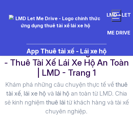
LMD - LET
ME DRIVE
lu%E1%BA%ADt%20giao%20th
App Thuê tài xế - Lái xe hộ
- Thuê Tài Xế Lái Xe Hộ An Toàn
| LMD - Trang 1​
Khám phá những câu chuyện thực tế về
thuê
tài xế
,
lái xe hộ
và
lái hộ
an toàn từ LMD. Chia
sẻ kinh nghiệm
thuê lái
từ khách hàng và tài xế
chuyên nghiệp.